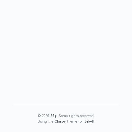
©
2026
26g
.
Some rights reserved.
Using the
Chirpy
theme for
Jekyll
.