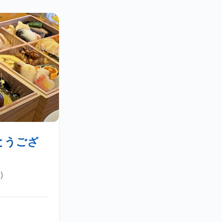
とうござ
)